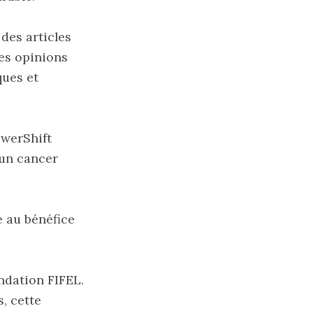
des articles
des opinions
ques et
owerShift
'un cancer
e au bénéfice
ndation FIFEL.
, cette