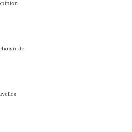
'opinion
choisir de
uvelles