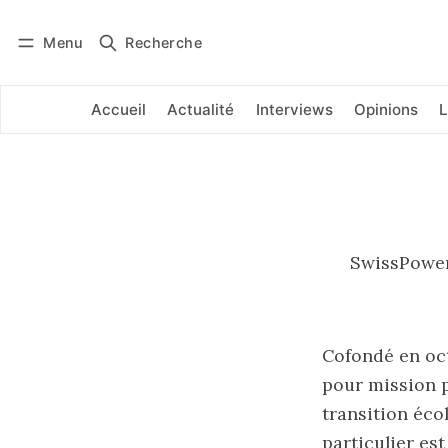
Menu
Recherche
Se connecter
S'abonner
Accueil
Actualité
Interviews
Opinions
L
SwissPowerS
Cofondé en oct
pour mission p
transition éco
particulier est