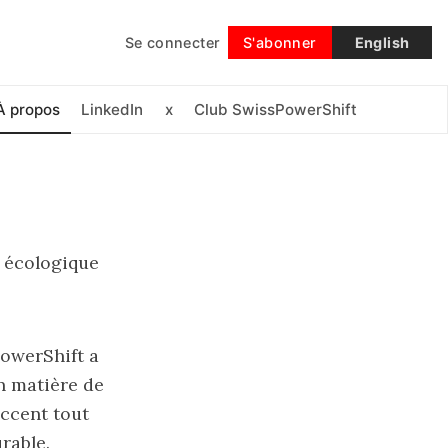
Se connecter
S'abonner
English
Suivre
À propos
LinkedIn
x
Club SwissPowerShift
t écologique
PowerShift a
n matière de
accent tout
urable.