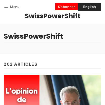
Menu
S'abonner
English
SwissPowerShift
Suivre
Se connecter
S'abonner
SwissPowerShift
202 ARTICLES