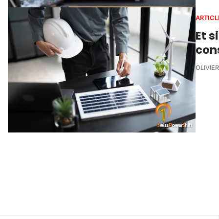
ARTICL
Et s
cons
OLIVIE