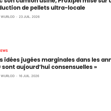
c son camion usine, Proxipel mise sur 
uction de pellets ultra-locale
R WURLOD
23 JUIL. 2026
IEWS
es idées jugées marginales dans les an
 sont aujourd’hui consensuelles »
R WURLOD
16 JUIL. 2026