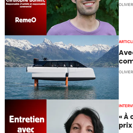
OLIVIE
ARTICL
Avec
comp
OLIVIE
INTERV
« À 
prix