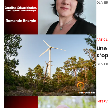
OLIVIE
ARTICL
Une
s’op
OLIVIE
INTERV