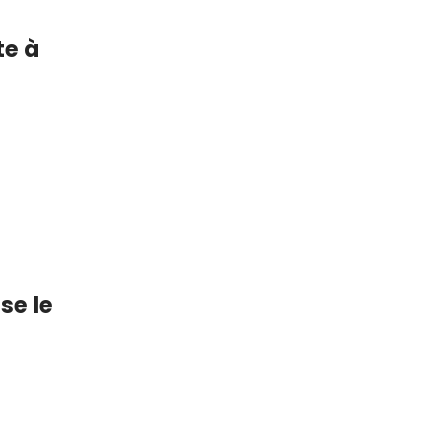
te à
se le