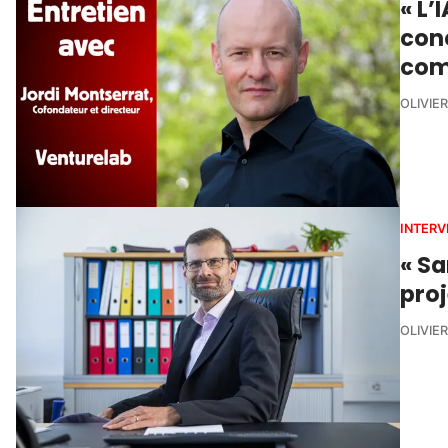
« L’
conc
com
OLIVIE
INTERV
« S
proj
OLIVIE