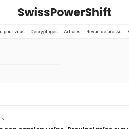
SwissPowerShift
u pour vous
Décryptages
Articles
Revue de presse
ES