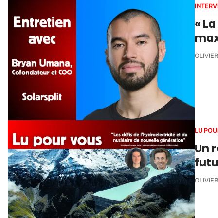
INTERV
« La
max
OLIVIE
LU POU
Un r
futu
OLIVIE