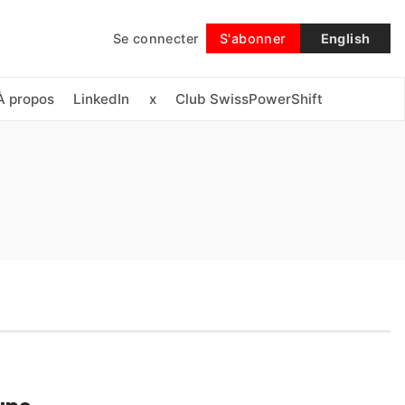
Se connecter
S'abonner
English
Suivre
À propos
LinkedIn
x
Club SwissPowerShift