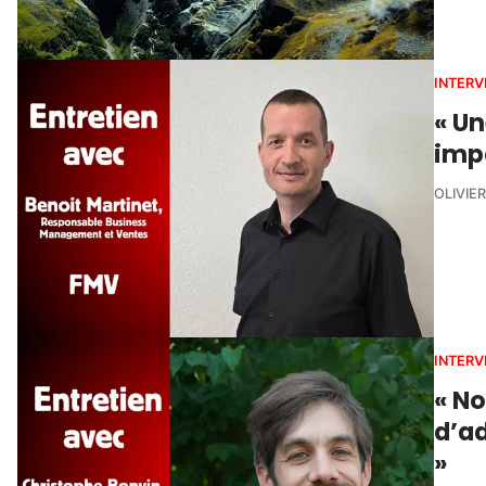
INTERV
« Un
impa
OLIVIE
INTERV
« No
d’a
»