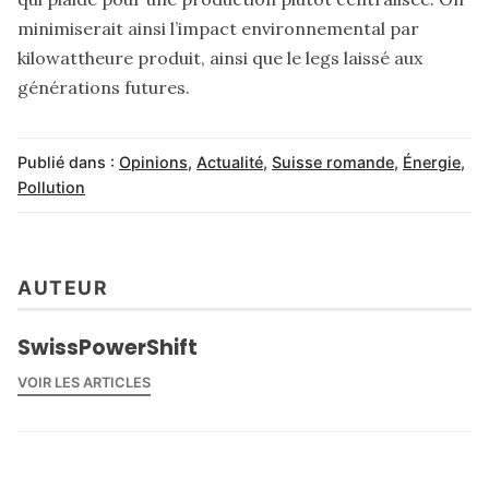
minimiserait ainsi l’impact environnemental par
kilowattheure produit, ainsi que le legs laissé aux
générations futures.
Publié dans :
Opinions
,
Actualité
,
Suisse romande
,
Énergie
,
Pollution
AUTEUR
SwissPowerShift
VOIR LES ARTICLES