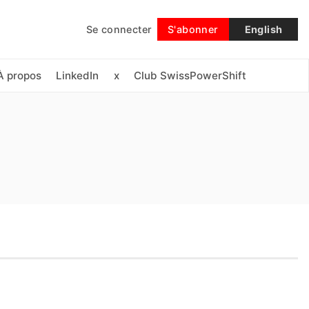
Se connecter
S'abonner
English
Suivre
À propos
LinkedIn
x
Club SwissPowerShift