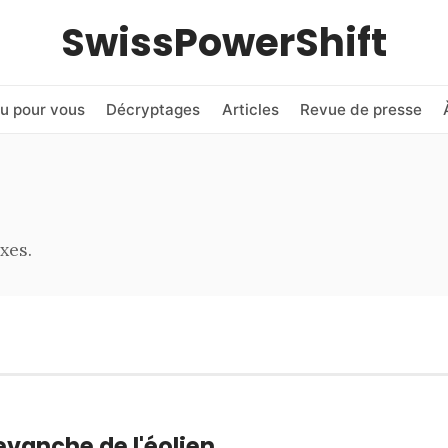
SwissPowerShift
u pour vous
Décryptages
Articles
Revue de presse
xes.
evanche de l'éolien