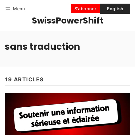
Menu
S'abonner
English
SwissPowerShift
Suivre
Se connecter
S'abonner
sans traduction
19 ARTICLES