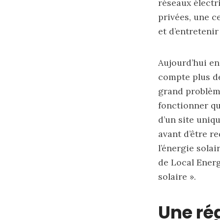
réseaux électr
Déjà membre
privées, une c
adresse e-m
et d’entretenir
Aujourd’hui en
compte plus de
grand problème
fonctionner qu
d’un site uniq
avant d’être re
l’énergie solai
de Local Energ
solaire ».
Une ré