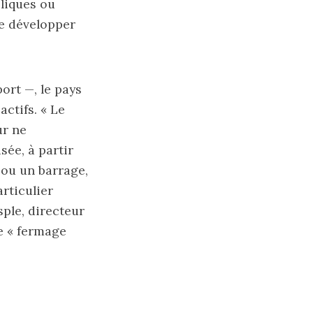
liques ou
de développer
ort —, le pays
ctifs. « Le
ur ne
sée, à partir
 ou un barrage,
articulier
sple, directeur
le « fermage