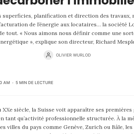
décarboner l'immobilie
 superficies, planification et direction des travaux,
facturation de l’énergie aux locataires… la société 
de tout. « Nous aimons nous définir comme une sort
nergétique », explique son directeur, Richard Mespl
e gratuitement
OLIVIER WURLOD
-vous à notre newsletter et
ainsi directement à tous nos
00 AM
5 MIN DE LECTURE
contenus
 XXe siècle, la Suisse voit apparaître ses premières
n tant qu’activité professionnelle structurée. À la 
S'inscrire & continuer
es villes du pays comme Genève, Zurich ou Bâle, les