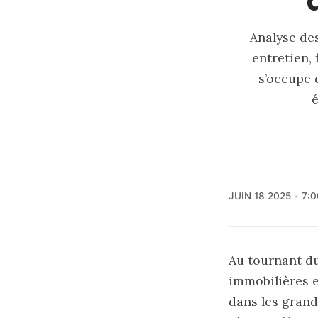
Analyse des
entretien, 
s’occupe 
é
Lir
Abonnez
accédez 
JUIN 18 2025
7:
Au tournant du
immobilières e
dans les grand