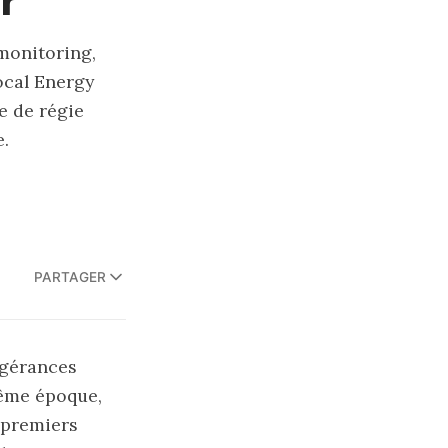
r
 monitoring,
Local Energy
e de régie
e.
PARTAGER
 gérances
même époque,
 premiers