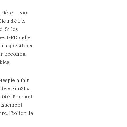
anière — sur
ieu d’être.
. Si les
les GRD celle
 les questions
ur, reconnu
bles.
esple a fait
de « Sun21 »,
 2007. Pendant
stissement
e, l’éolien, la