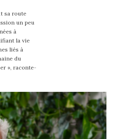
t sa route
ission un peu
inées à
fiant la vie
es liés à
maine du
er », raconte-