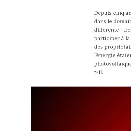
Depuis cinq an
dans le domain
différente : t
participer à l
des propriéta
l’énergie étai
photovoltaïque
t-il.