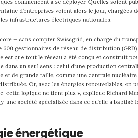
iques commencent à se déployer. Qu’elles soient pub
 ou abonné, il suffit d'inscrire votre
entaine d’entreprises voient alors le jour, chargées 
ail pour recevoir un lien de connexion.
 les infrastructures électriques nationales.
Bonne lecture!
core — sans compter Swissgrid, en charge du transp
 600 gestionnaires de réseau de distribution (GRD) a
 est que tout le réseau a été conçu et construit po
e dans un seul sens : celui d’une production centrali
ue et de grande taille, comme une centrale nucléaire
distribuée. Or, avec les énergies renouvelables, en p
re, cette logique ne tient plus », explique Richard Me
y, une société spécialisée dans ce qu’elle a baptisé 
gie énergétique