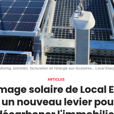
nitoring, entretien, facturation de l’énergie aux locataires… Local En
ARTICLES
rmage solaire de Local 
: un nouveau levier pou