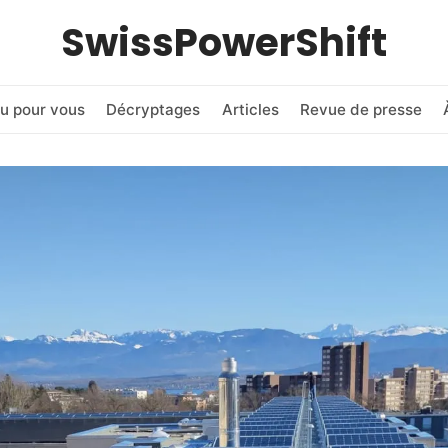
SwissPowerShift
u pour vous
Décryptages
Articles
Revue de presse