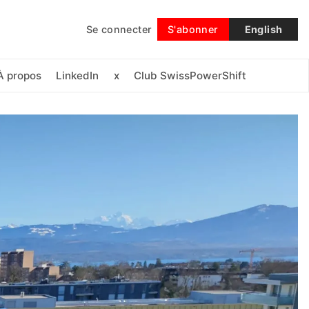
Se connecter
S'abonner
English
Suivre
À propos
LinkedIn
x
Club SwissPowerShift