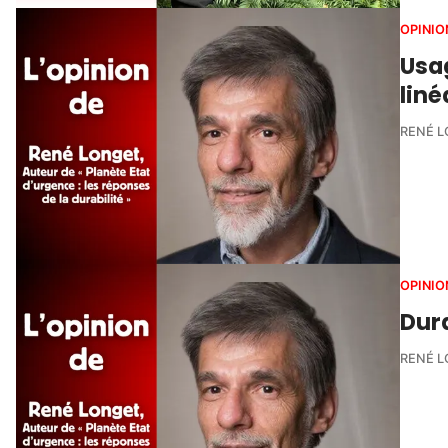
OPINIO
Usag
liné
RENÉ 
OPINIO
Dura
RENÉ 