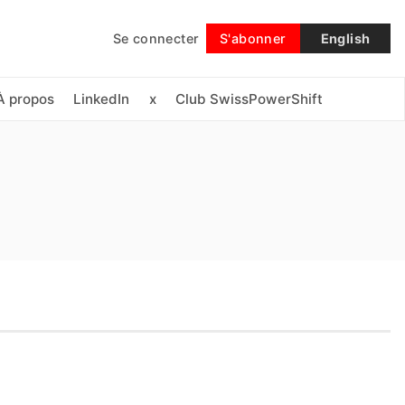
Se connecter
S'abonner
English
Suivre
À propos
LinkedIn
x
Club SwissPowerShift