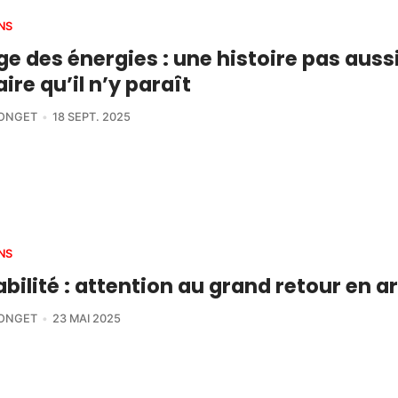
NS
e des énergies : une histoire pas auss
aire qu’il n’y paraît
LONGET
18 SEPT. 2025
NS
bilité : attention au grand retour en ar
LONGET
23 MAI 2025