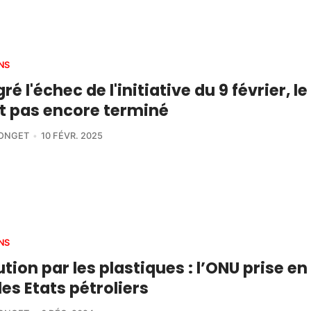
NS
ré l'échec de l'initiative du 9 février, l
st pas encore terminé
LONGET
10 FÉVR. 2025
NS
ution par les plastiques : l’ONU prise e
les Etats pétroliers