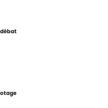
e débat
n otage