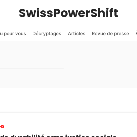
SwissPowerShift
u pour vous
Décryptages
Articles
Revue de presse
NS