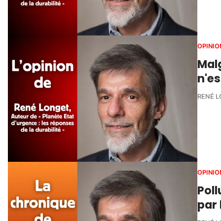
OPINIO
Malg
n'e
RENÉ 
OPINIO
Poll
par 