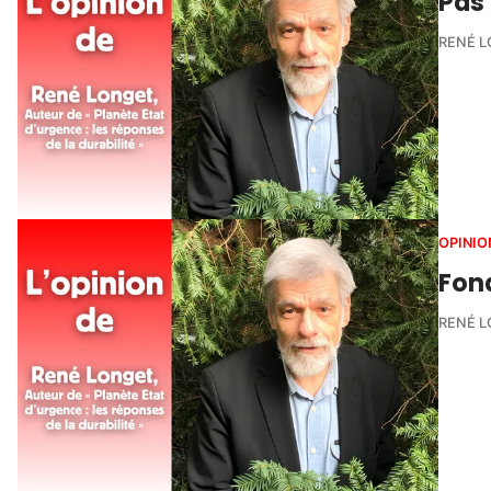
Pas 
RENÉ 
OPINIO
Fond
RENÉ 