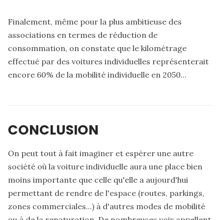
Finalement, même pour la plus ambitieuse des
associations en termes de réduction de
consommation, on constate que le kilométrage
effectué par des voitures individuelles représenterait
encore 60% de la mobilité individuelle en 2050...
CONCLUSION
Abonnez-vous à notre newsletter et accédez ainsi
On peut tout à fait imaginer et espérer une autre
directement à tous nos contenus
sans ce popup.
société où la voiture individuelle aura une place bien
moins importante que celle qu'elle a aujourd'hui
permettant de rendre de l'espace (routes, parkings,
S'inscrire & continuer
zones commerciales...) à d'autres modes de mobilité
ou à de la renaturation. De nombreuses voix appellent