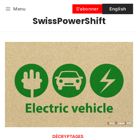
Menu
S'abonner
English
SwissPowerShift
Suivre
Se connecter
S'abonner
DÉCRYPTAGES