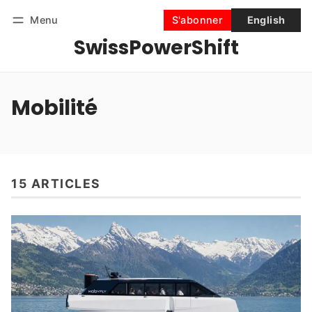
Menu
S'abonner
English
SwissPowerShift
Suivre
Se connecter
S'abonner
Mobilité
15 ARTICLES