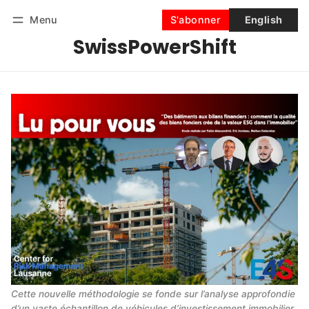
Menu
S'abonner
English
SwissPowerShift
Suivre
Se connecter
S'abonner
Cette nouvelle méthodologie se fonde sur l’analyse approfondie 
d’un vaste échantillon de véhicules d’investissement immobilier 