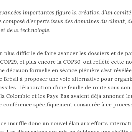
avancées importantes figure la création d’un comité
ue composé d’experts issus des domaines du climat, d
et de la technologie.
en plus difficile de faire avancer les dossiers et de p
COP29, et plus encore la COP30, ont reflété cette nou
ne décision formelle en séance plénière s’est révélée
le Brésil à proposer une voie alternative pour organis
ssiles : l’élaboration d’une feuille de route sous son
 la Colombie et les Pays-Bas avaient déjà annoncé le
ne conférence spécifiquement consacrée à ce process
ce insuffle donc un nouvel élan aux efforts internat
at. Les discussions ont mis en évidence une réalité