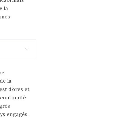
e la
èmes
ne
de la
st d’ores et
 continuité
ogrès
ays engagés.