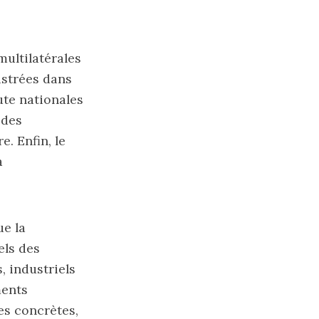
multilatérales
istrées dans
oute nationales
 des
. Enfin, le
a
ue la
els des
, industriels
ments
es concrètes,