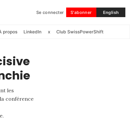
Se connecter
S'abonner
English
Suivre
À propos
LinkedIn
x
Club SwissPowerShift
cisive
anchie
nt les
 la conférence
e.