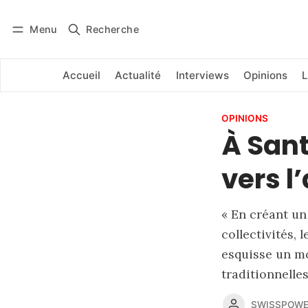
Menu
Recherche
Se connecter
S'abonner
Accueil
Actualité
Interviews
Opinions
L
OPINIONS
À Sant
vers l
« En créant un
collectivités,
esquisse un m
traditionnelle
SWISSPOWE