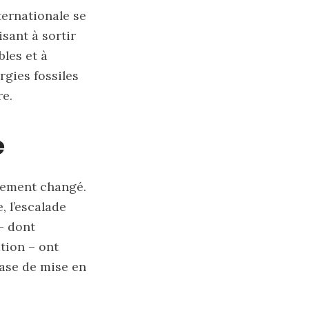
ernationale se
isant à sortir
bles et à
rgies fossiles
re.
é
alement changé.
, l’escalade
– dont
tion – ont
hase de mise en