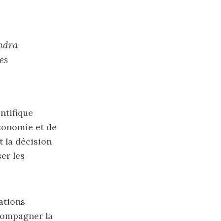
endra
es
ntifique
économie et de
t la décision
er les
ations
ccompagner la