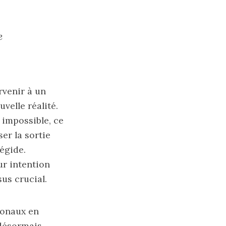
e
arvenir à un
velle réalité.
 impossible, ce
er la sortie
 égide.
ur intention
us crucial.
ionaux en
 désormais