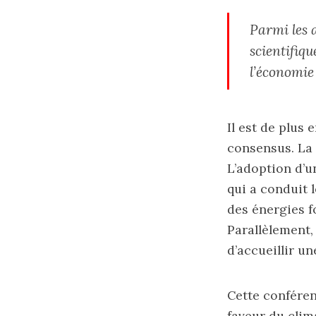
Parmi les 
scientifiq
l’économie 
Il est de plus 
consensus. La 
L’adoption d’u
qui a conduit 
des énergies fo
Parallèlement,
d’accueillir u
Cette conféren
faveur du clim