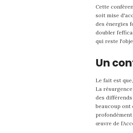
Cette confére
soit mise d'acc
des énergies fo
doubler l’effic
qui reste l'obj
Un con
Le fait est qu
La résurgence 
des différends
beaucoup ont é
profondément t
œuvre de l’Acc