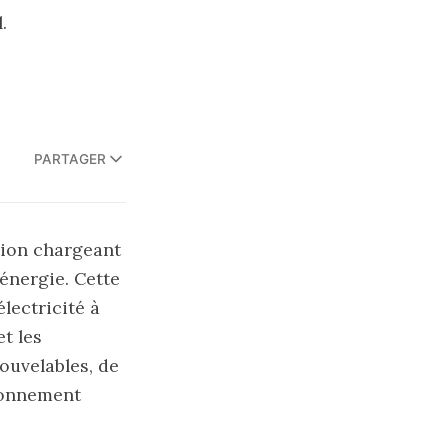
.
PARTAGER
tion chargeant
’énergie. Cette
électricité à
t les
ouvelables, de
sionnement