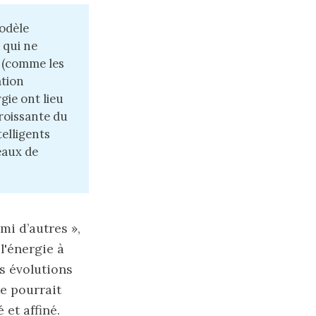
modèle
 qui ne
e (comme les
ation
gie ont lieu
roissante du
elligents
eaux de
rmi d’autres »,
l'énergie à
es évolutions
e pourrait
 et affiné.