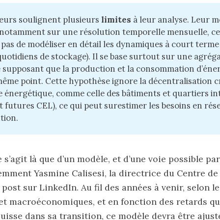
eurs soulignent plusieurs
limites
à leur analyse. Leur 
notamment sur une résolution temporelle mensuelle, ce
pas de modéliser en détail les dynamiques à court term
quotidiens de stockage). Il se base surtout sur une agrég
e supposant que la production et la consommation d’éner
ême point. Cette hypothèse ignore la décentralisation c
 énergétique, comme celle des bâtiments et quartiers int
t futures CEL), ce qui peut surestimer les besoins en rés
ution.
ne s’agit là que d’un modèle, et d’une voie possible pa
emment Yasmine Calisesi, la directrice du Centre de 
post sur LinkedIn. Au fil des années à venir, selon l
et macroéconomiques, et en fonction des retards qu
uisse dans sa transition, ce modèle devra être ajusté