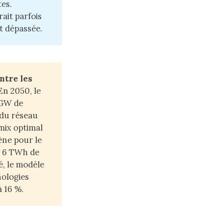
tes.
ait parfois
t dépassée.
ntre les 
 En 2050, le
 GW de
 du réseau
mix optimal
ène pour le
à 6 TWh de
é, le modèle
nologies
 16 %.