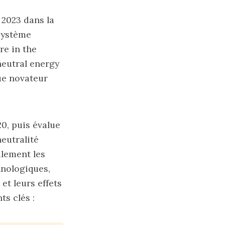
 2023 dans la
 système
re in the
neutral energy
ue novateur
0, puis évalue
eutralité
alement les
hnologiques,
et leurs effets
ts clés :