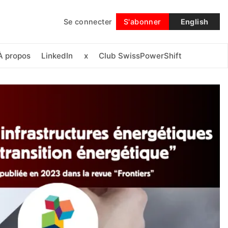
Se connecter
S'abonner
English
Suivre
À propos
LinkedIn
x
Club SwissPowerShift