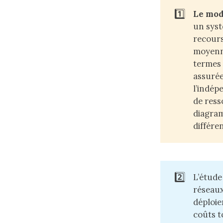
1️⃣
Le mod
un syst
recours
moyenne
termes 
assurée
l’indép
de ress
diagram
différe
2️⃣
L’étud
réseaux
déploie
coûts t