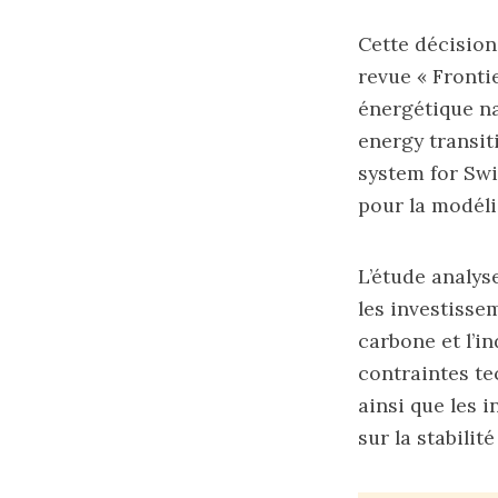
Cette décision
revue « Fronti
énergétique na
energy transit
system for Swi
pour la modéli
L’étude analys
les investisse
carbone et l’i
contraintes te
ainsi que les i
sur la stabili