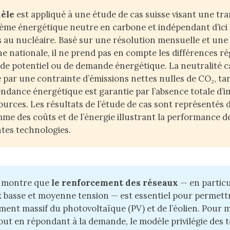
èle
est appliqué à une étude de cas suisse visant une tra
ème énergétique neutre en carbone et indépendant d’ici
 au nucléaire. Basé sur une résolution mensuelle et un
 nationale, il ne prend pas en compte les différences ré
de potentiel ou de demande énergétique. La neutralité c
 par une contrainte d’émissions nettes nulles de CO₂, ta
endance énergétique est garantie par l’absence totale d’
ources. Les résultats de l’étude de cas sont représentés
me des coûts et de l’énergie illustrant la performance d
ntes technologies.
e montre que
le renforcement des réseaux 
— en particu
 basse et moyenne tension — est essentiel pour permett
ment massif du photovoltaïque (PV) et de l’éolien. Pour m
out en répondant à la demande, le modèle privilégie des 