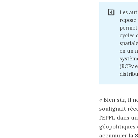
4️⃣
Les aut
repose 
permet 
cycles 
spatial
en un m
système
(RCPv e
distrib
« Bien sûr, il 
soulignait réc
l'EPFL dans un 
géopolitiques 
accumuler la S