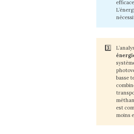
efficac
L’énerg
nécessi
3️⃣
L’analy
énergi
système
photovo
basse t
combine
transpo
méthane
est com
moins e