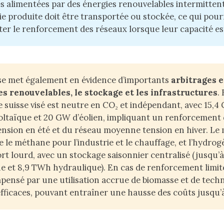
es alimentées par des énergies renouvelables intermitten
ie produite doit être transportée ou stockée, ce qui pourr
ter le renforcement des réseaux lorsque leur capacité es
se met également en évidence d’importants
arbitrages e
es renouvelables, le stockage et les infrastructures
.
 suisse visé est neutre en CO₂ et indépendant, avec 15,4
ltaïque et 20 GW d’éolien, impliquant un renforcement
ension en été et du réseau moyenne tension en hiver. Le 
 le méthane pour l’industrie et le chauffage, et l’hydrog
rt lourd, avec un stockage saisonnier centralisé (jusqu’
 et 8,9 TWh hydraulique). En cas de renforcement limit
pensé par une utilisation accrue de biomasse et de tech
fficaces, pouvant entraîner une hausse des coûts jusqu’à