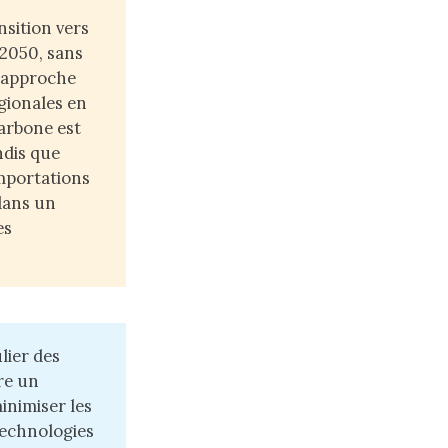
nsition vers
 2050, sans
e approche
gionales en
arbone est
ndis que
importations
 dans un
es
lier des
re un
inimiser les
technologies