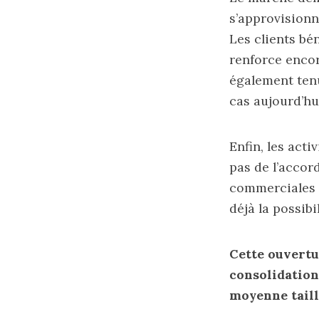
s’approvisionn
Les clients bén
renforce encor
également tenu
cas aujourd’hu
Enfin, les act
pas de l’accor
commerciales s
déjà la possibi
Cette ouvertu
consolidation
moyenne taill