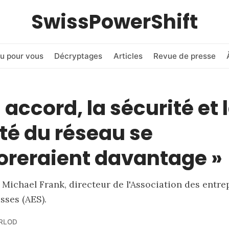
SwissPowerShift
u pour vous
Décryptages
Articles
Revue de presse
 accord, la sécurité et 
ité du réseau se
oreraient davantage »
 Michael Frank, directeur de l'Association des entre
sses (AES).
URLOD