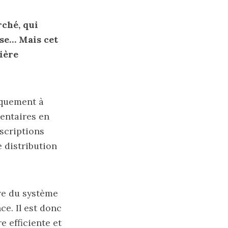
rché, qui
ase… Mais cet
ière
iquement à
mentaires en
escriptions
 distribution
re du système
e. Il est donc
e efficiente et