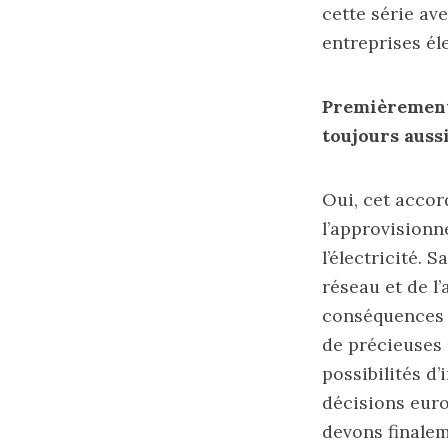
cette série av
entreprises él
Premièrement,
toujours aussi
Oui, cet accor
l’approvisionn
l’électricité.
réseau et de l
conséquences : 
de précieuses 
possibilités d’
décisions eur
devons finalem