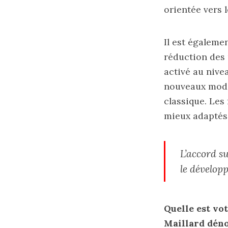
orientée vers l
Il est égaleme
réduction des 
activé au nivea
nouveaux modè
classique. Les
mieux adaptés 
L’accord su
le dévelop
Quelle est vo
Maillard déno