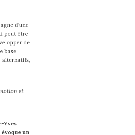
pagne d’une
i peut être
développer de
e base
alternatifs,
omotion et
e-Yves
l évoque un