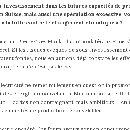
s-investissement dans les futures capacités de p
en Suisse, mais aussi une spéculation excessive, v
 « la lutte contre le changement climatique » ?
us par Pierre-Yves Maillard sont unilatéraux et ne s
cret. Si les risques évoqués de sous-investissement 
taient fondés, nous en aurions déjà constaté les effe
uropéens. Ce n’est pas le cas.
’électricité ne remet nullement en question la promot
des énergies renouvelables. Bien au contraire, il ét
un — certes non contraignant, mais ambitieux — en 
s capacités de production renouvelables.
ure encadré : les fournisseurs sont en concurrenc