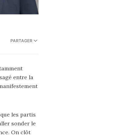
PARTAGER
notamment
isagé entre la
e manifestement
 que les partis
ller sonder le
nce. On clôt