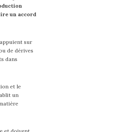
roduction
oire un accord
’appuient sur
ou de dérives
ts dans
ion et le
ablit un
matière
e et doivent