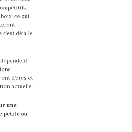
ompétitifs.
choix, ce qui
teront
c’est déjà le
e dépendent
tions
ont d’ores et
tion actuelle.
ur une
 petite ou