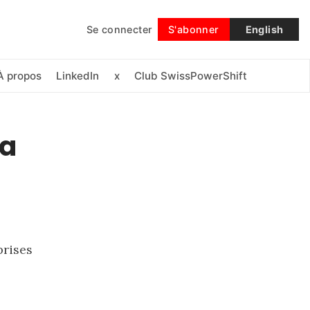
Se connecter
S'abonner
English
Suivre
À propos
LinkedIn
x
Club SwissPowerShift
la
prises