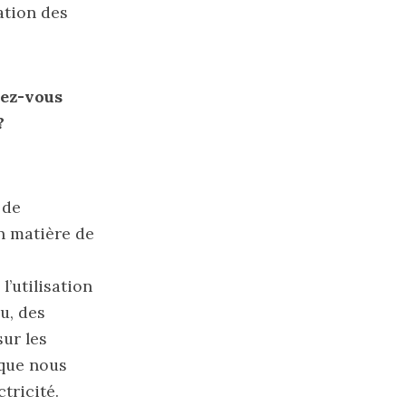
ation des
gez-vous
?
 de
en matière de
l’utilisation
u, des
sur les
 que nous
tricité.