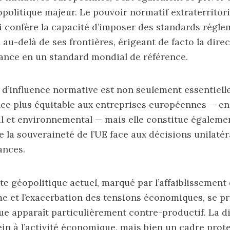
opolitique majeur. Le pouvoir normatif extraterritori
 confère la capacité d’imposer des standards régle
au-delà de ses frontières, érigeant de facto la direc
lance en un standard mondial de référence.
 d’influence normative est non seulement essentiell
e plus équitable aux entreprises européennes — en 
 et environnemental — mais elle constitue égalemen
 la souveraineté de l’UE face aux décisions unilatér
ances.
te géopolitique actuel, marqué par l’affaiblissement
me et l’exacerbation des tensions économiques, se pri
que apparaît particulièrement contre-productif. La d
rein à l’activité économique, mais bien un cadre prot