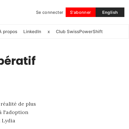
Se connecter
S'abonner
English
Suivre
À propos
LinkedIn
x
Club SwissPowerShift
pératif
réalité de plus
à l'adoption
t Lydia