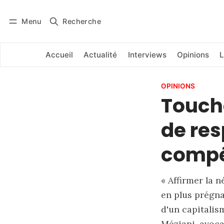
Menu
Recherche
Se connecter
S'abonner
Accueil
Actualité
Interviews
Opinions
L
OPINIONS
Touche
de res
compét
« Affirmer la 
en plus prégnan
d'un capitalis
Méziani, avoca