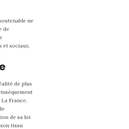
 soutenable ne
e de
e
 et sociaux.
e
alité de plus
trinsèquement
 La France,
de
ion de sa loi
 son tissu