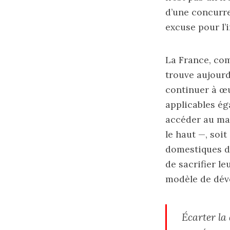
d’une concurre
excuse pour l’
La France, co
trouve aujourd
continuer à œu
applicables é
accéder au ma
le haut —, soi
domestiques da
de sacrifier l
modèle de dév
Écarter la