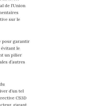
al de l’Union
mentaires
tive sur le
e pour garantir
évitant le
t un pilier
ales d’autres
 du
ver d’un tel
irective CS3D
ecteur, garant