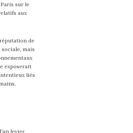
Paris sur le
elatifs aux
 réputation de
 sociale, mais
ironnementaux
re exposerait
tentieux liés
umains,
’un levier