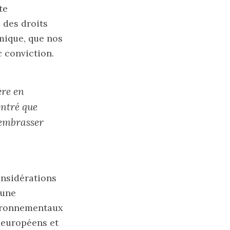
te
e des droits
mique, que nos
 conviction.
ère en
ontré que
 embrasser
onsidérations
 une
vironnementaux
 européens et