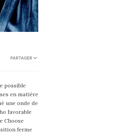
.
PARTAGER
e possible
rises en matière
qué une onde de
ho favorable
de Choose
osition ferme