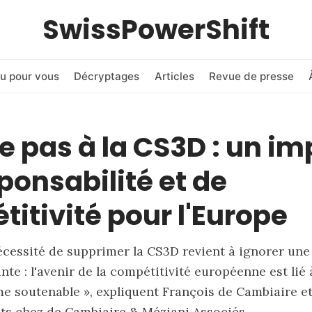
SwissPowerShift
u pour vous
Décryptages
Articles
Revue de presse
 pas à la CS3D : un im
ponsabilité et de
itivité pour l'Europe
nécessité de supprimer la CS3D revient à ignorer une 
te : l'avenir de la compétitivité européenne est lié 
me soutenable », expliquent François de Cambiaire e
ts chez de Cambiaire & Méziani Associés.