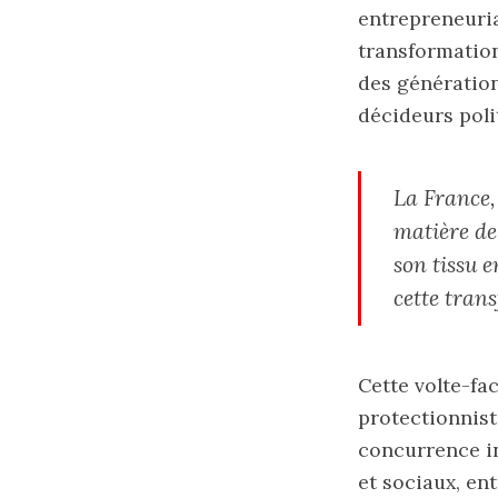
entrepreneuria
transformation
des génération
décideurs poli
La France,
matière de
son tissu 
cette trans
Cette volte-fa
protectionnist
concurrence i
et sociaux, en