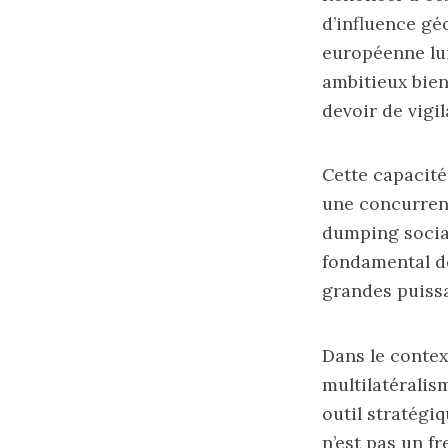
d’influence gé
européenne lui
ambitieux bien 
devoir de vigi
Cette capacité
une concurrenc
dumping social
fondamental de
grandes puiss
Dans le contex
multilatéralis
outil stratégi
n’est pas un f