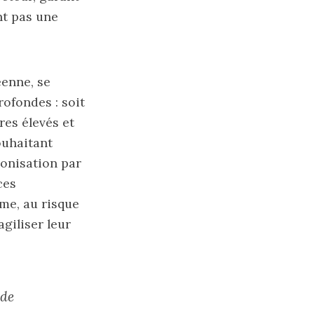
nt pas une
enne, se
ofondes : soit
res élevés et
ouhaitant
onisation par
ces
me, au risque
giliser leur
 de