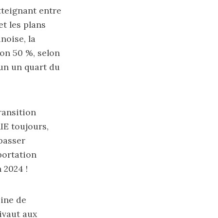
tteignant entre
et les plans
noise, la
on 50 %, selon
cun un quart du
ransition
IE toujours,
passer
portation
 2024 !
sine de
ivaut aux