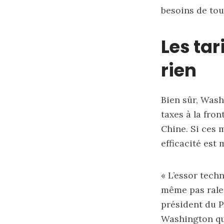
besoins de tou
Les ta
rien
Bien sûr, Wash
taxes à la fro
Chine. Si ces m
efficacité est
« L’essor tech
même pas ralen
président du P
Washington qu