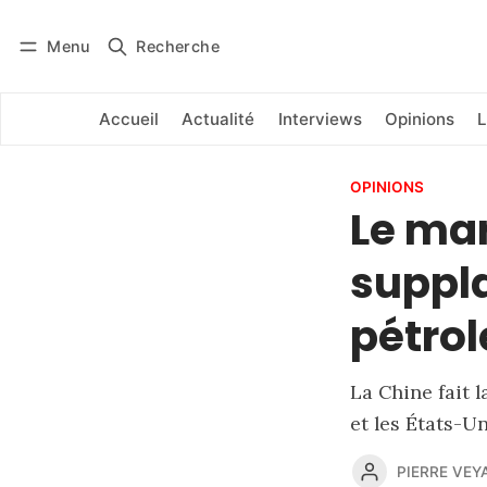
Menu
Recherche
Se connecter
S'abonner
Accueil
Actualité
Interviews
Opinions
L
OPINIONS
Le mar
suppla
pétrol
La Chine fait l
et les États-Un
PIERRE VEY