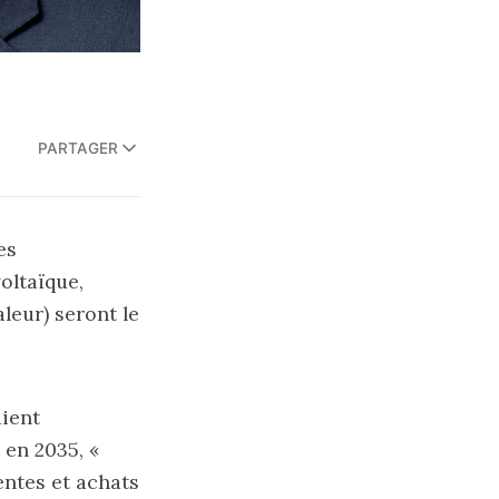
PARTAGER
es
voltaïque,
aleur) seront le
aient
 en 2035, «
entes et achats