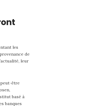
ront
ntant les
n provenance de
actualité, leur
 peut-être
osen,
stitut basé à
es banques