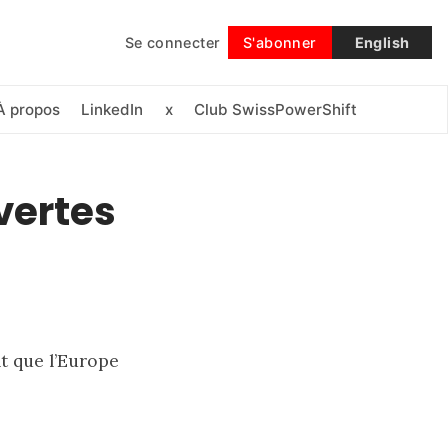
Se connecter
S'abonner
English
Suivre
À propos
LinkedIn
x
Club SwissPowerShift
vertes
nt que l’Europe