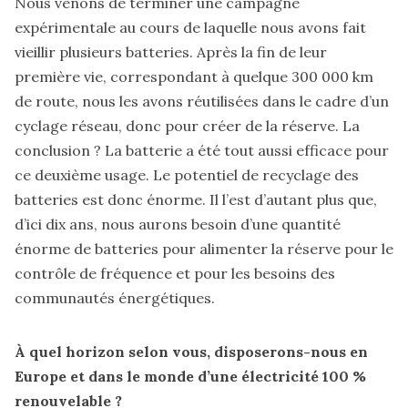
Nous venons de terminer une campagne
expérimentale au cours de laquelle nous avons fait
vieillir plusieurs batteries. Après la fin de leur
première vie, correspondant à quelque 300 000 km
de route, nous les avons réutilisées dans le cadre d’un
cyclage réseau, donc pour créer de la réserve. La
conclusion ? La batterie a été tout aussi efficace pour
ce deuxième usage. Le potentiel de recyclage des
batteries est donc énorme. Il l’est d’autant plus que,
d’ici dix ans, nous aurons besoin d’une quantité
énorme de batteries pour alimenter la réserve pour le
Abonnez-vous à notre newsletter et accédez ainsi
contrôle de fréquence et pour les besoins des
directement à tous nos contenus
sans ce popup.
communautés énergétiques.
À quel horizon selon vous, disposerons-nous en
S'inscrire & continuer
Europe et dans le monde d’une électricité 100 %
renouvelable ?