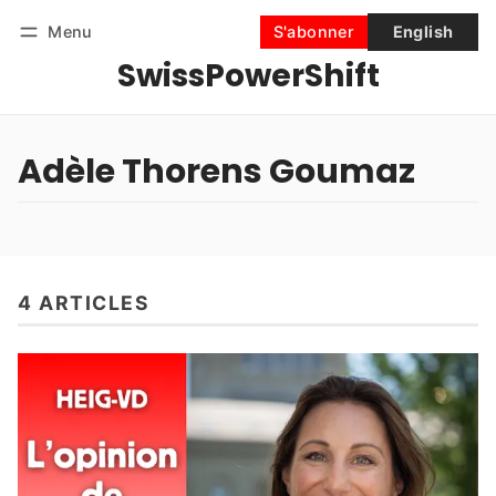
Menu
S'abonner
English
SwissPowerShift
Suivre
Se connecter
S'abonner
Adèle Thorens Goumaz
4 ARTICLES