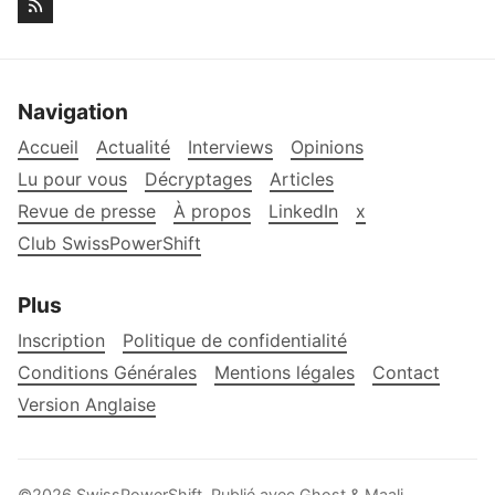
Navigation
Accueil
Actualité
Interviews
Opinions
Lu pour vous
Décryptages
Articles
Revue de presse
À propos
LinkedIn
x
Club SwissPowerShift
Plus
Inscription
Politique de confidentialité
Conditions Générales
Mentions légales
Contact
Version Anglaise
©2026
SwissPowerShift
.
Publié avec
Ghost
&
Maali
.