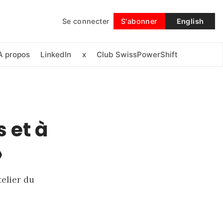
Se connecter
S'abonner
English
Suivre
À propos
LinkedIn
x
Club SwissPowerShift
s et à
»
telier du