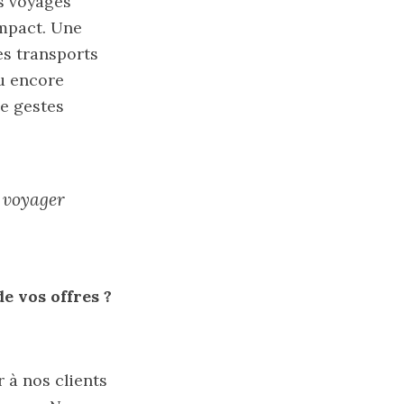
ts voyages
impact. Une
les transports
ou encore
de gestes
e voyager
e vos offres ?
 à nos clients