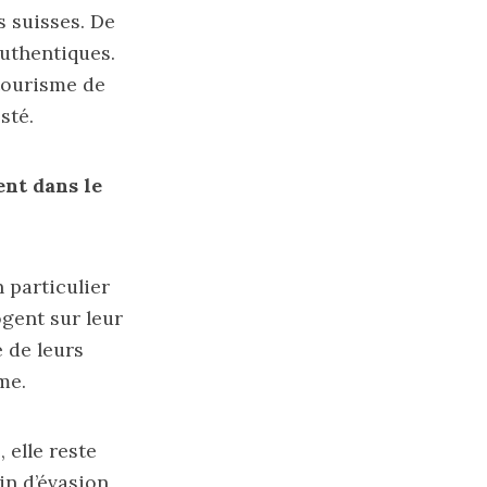
s suisses. De
authentiques.
 tourisme de
sté.
ent dans le
 particulier
ogent sur leur
 de leurs
me.
, elle reste
in d’évasion