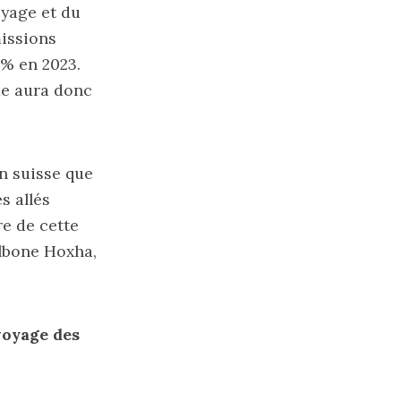
oyage et du
issions
 % en 2023.
me aura donc
n suisse que
s allés
re de cette
albone Hoxha,
voyage des