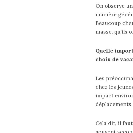
On observe une
manière généra
Beaucoup cherc
masse, qu’ils 
Quelle import
choix de vaca
Les préoccupat
chez les jeune
impact environ
déplacements e
Cela dit, il fa
souvent second