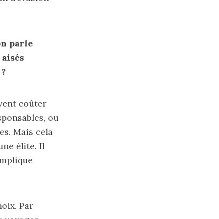
on parle
 aisés
 ?
vent coûter
sponsables, ou
es. Mais cela
e élite. Il
implique
oix. Par