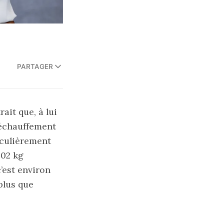
PARTAGER
it que, à lui
 réchauffement
iculièrement
,02 kg
’est environ
plus que