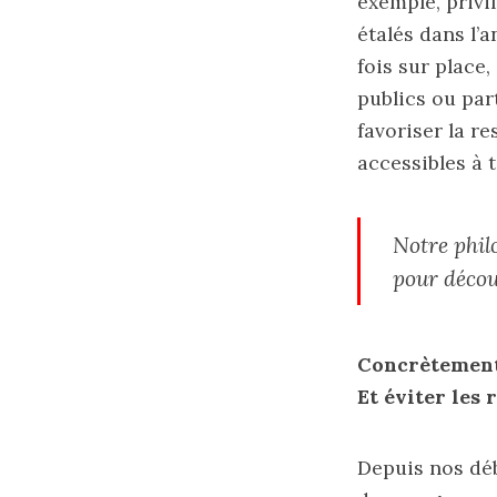
exemple, privi
étalés dans l’
fois sur place,
publics ou par
favoriser la re
accessibles à 
Notre philo
pour décou
Concrètement,
Et éviter les
Depuis nos déb