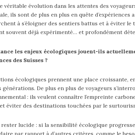
 véritable évolution dans les attentes des voyageur
le, ils sont de plus en plus en quête d’expériences 
hent à s’éloigner des sentiers battus et à éviter le
ont souvent déjà expérimenté… et profondément déte
ance les enjeux écologiques jouent-ils actuellem
nces des Suisses ?
ions écologiques prennent une place croissante, en
s générations. De plus en plus de voyageurs s’interr
nemental : ils veulent connaître l’empreinte carbone
t éviter des destinations touchées par le surtouris
ut rester lucide : si la sensibilité écologique progresse
aire par rapport à d’autres critères, comme le beso