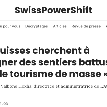
SwissPowerShift
u pour vous
Décryptages
Articles
Revue de presse
Suisses cherchent à
gner des sentiers battu
 le tourisme de masse 
 Valbone Hoxha, directrice et administratrice de L'A
URLOD