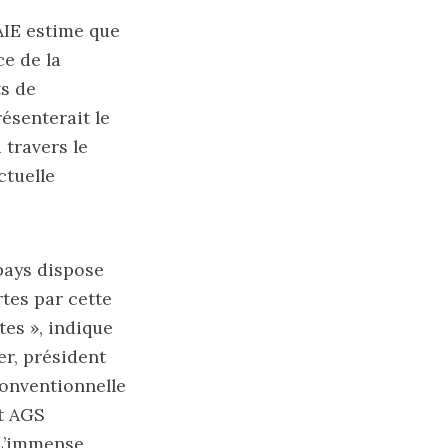
N)
l’AIE estime que
ce de la
ts de
ésenterait le
travers le
ctuelle
pays dispose
s Naomi 
tes par cette
es », indique
er, président
onventionnelle
t AGS
 L’immense