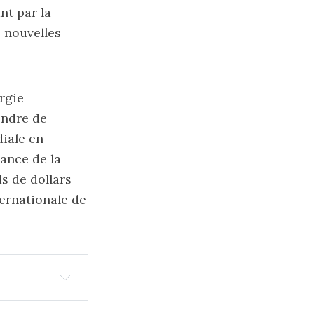
nt par la
e nouvelles
rgie
ondre de
iale en
sance de la
s de dollars
ternationale de