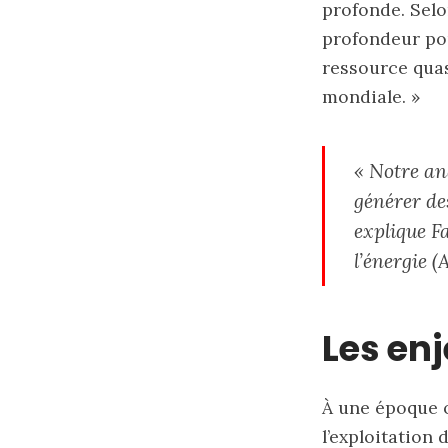
profonde. Selo
profondeur pou
ressource quas
mondiale. »
« Notre an
générer des
explique Fa
l’énergie (A
Les en
À une époque o
l’exploitation 