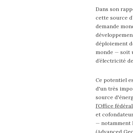
Dans son rappo
cette source d
demande mondia
développement 
Advanced Ge
déploiement de
monde — soit u
d’électricité d
Ce potentiel e
Vouillamoz, 
d'un très impo
source d'énerg
l’Office fédéra
et cofondateu
— notamment l
(Advanced Geot