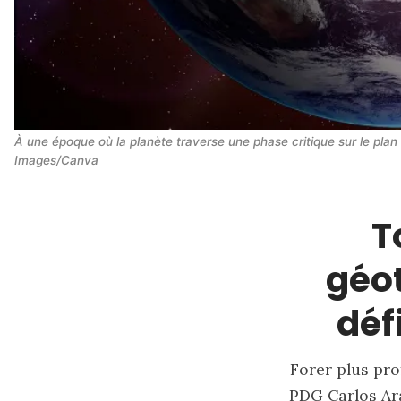
À une époque où la planète traverse une phase critique sur le plan 
Images/Canva
T
géot
déf
Forer plus pro
PDG Carlos Ara