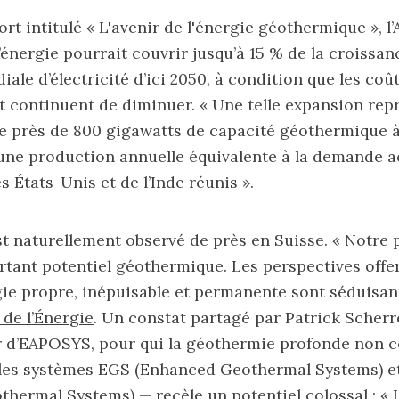
l’Office fédéral de l’énergie (OFE
rt intitulé
« L'avenir de l'énergie géothermique »
, 
’énergie pourrait couvrir jusqu’à 15 % de la croissan
le d’électricité d’ici 2050, à condition que les coû
continuent de diminuer. « Une telle expansion repr
othermal Systems
 près de 800 gigawatts de capacité géothermique à 
ne production annuelle équivalente à la demande a
es États-Unis et de l’Inde réunis ».
st naturellement observé de près en Suisse. « Notre 
dans nos page
cofondatrice d’EAPOSYS.
rtant potentiel géothermique. Les perspectives offer
ie propre, inépuisable et permanente sont séduisant
l de l’Énergie
. Un constat partagé par Patrick Scherr
r d’EAPOSYS, pour qui la géothermie profonde non c
es systèmes EGS (Enhanced Geothermal Systems) e
hermal Systems) — recèle un potentiel colossal : «