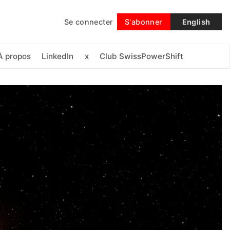
Se connecter
S'abonner
English
Suivre
À propos
LinkedIn
x
Club SwissPowerShift