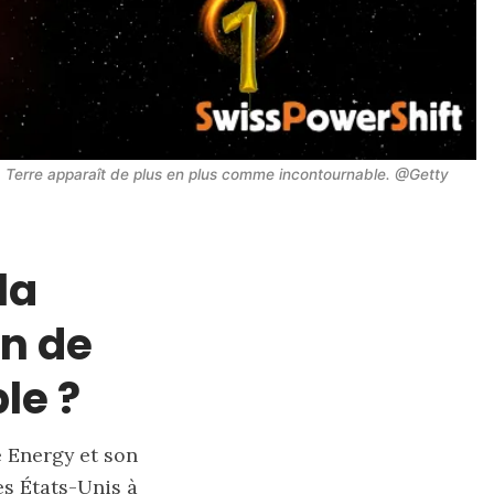
 la Terre apparaît de plus en plus comme incontournable. @Getty 
la
in de
le ?
e Energy et son
es États-Unis à