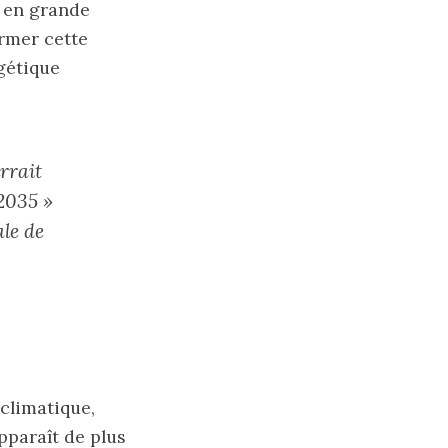
r en grande
ormer cette
rgétique
rrait
 2035 »
ale de
 climatique,
apparaît de plus