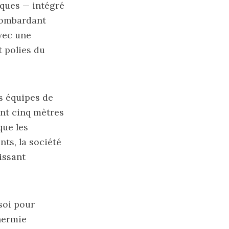
iques — intégré
 bombardant
avec une
 polies du
s équipes de
ant cinq mètres
que les
nts, la société
issant
soi pour
thermie