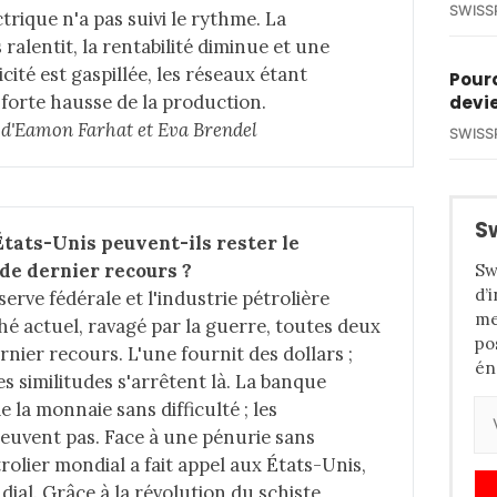
SWISS
trique n'a pas suivi le rythme. La
ralentit, la rentabilité diminue et une
cité est gaspillée, les réseaux étant
Pourq
 forte hausse de la production.
devie
le d'Eamon Farhat et Eva Brendel
SWISS
S
tats-Unis peuvent-ils rester le 
 de dernier recours ?
Sw
d’
rve fédérale et l'industrie pétrolière
me
hé actuel, ravagé par la guerre, toutes deux
po
rnier recours. L'une fournit des dollars ;
én
es similitudes s'arrêtent là. La banque
 la monnaie sans difficulté ; les
peuvent pas. Face à une pénurie sans
olier mondial a fait appel aux États-Unis,
al. Grâce à la révolution du schiste