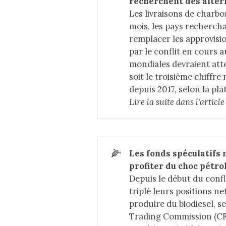
recherchent des alter
Les livraisons de charb
mois, les pays recherch
remplacer les approvisi
par le conflit en cours
mondiales devraient atte
soit le troisième chiffr
depuis 2017, selon la pl
Lire la suite dans 
l'artic
🌽
Les fonds spéculatifs 
profiter du choc pétro
Depuis le début du conf
triplé leurs positions net
produire du biodiesel, 
Trading Commission (CF