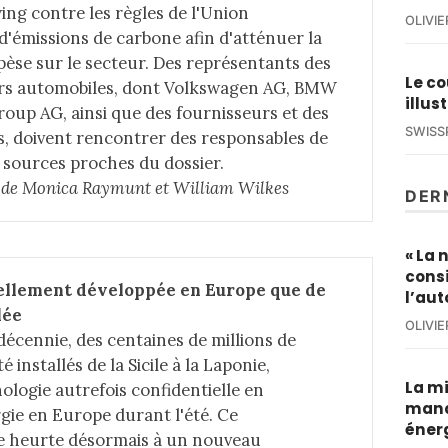
ing contre les règles de l'Union
OLIVI
'émissions de carbone afin d'atténuer la
pèse sur le secteur. Des représentants des
Le co
rs automobiles, dont Volkswagen AG, BMW
illus
up AG, ainsi que des fournisseurs et des
SWISS
, doivent rencontrer des responsables de
s sources proches du dossier.
le de Monica Raymunt et William Wilkes
DER
« La 
cons
tellement développée en Europe que de 
l’au
lée
OLIVI
décennie, des centaines de millions de
 installés de la Sicile à la Laponie,
La mi
logie autrefois confidentielle en
manq
gie en Europe durant l'été. Ce
éner
e heurte désormais à un nouveau