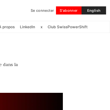
Se connecter
S'abonner
English
Suivre
À propos
LinkedIn
x
Club SwissPowerShift
e dans la