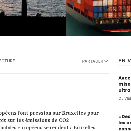
EN 
LECTURE
PARTAGER
Avec 
mise 
ultra
OLIVI
péens font pression sur Bruxelles pour 
« De
pit sur les émissions de CO2
les a
mobiles européens se rendent à Bruxelles
cons