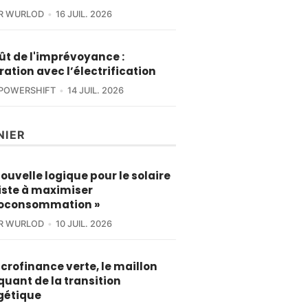
ER WURLOD
16 JUIL. 2026
ût de l'imprévoyance :
tration avec l’électrification
POWERSHIFT
14 JUIL. 2026
NIER
nouvelle logique pour le solaire
iste à maximiser
toconsommation »
ER WURLOD
10 JUIL. 2026
crofinance verte, le maillon
uant de la transition
gétique