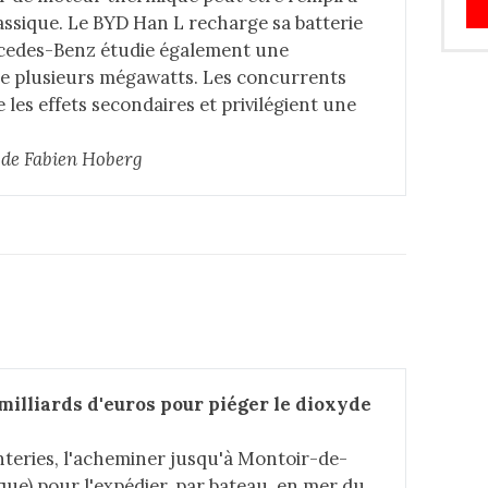
ssique. Le BYD Han L recharge sa batterie
rcedes-Benz étudie également une
de plusieurs mégawatts. Les concurrents
les effets secondaires et privilégient une
e de Fabien Hoberg
illiards d'euros pour piéger le dioxyde 
teries, l'acheminer jusqu'à Montoir-de-
que) pour l'expédier, par bateau, en mer du