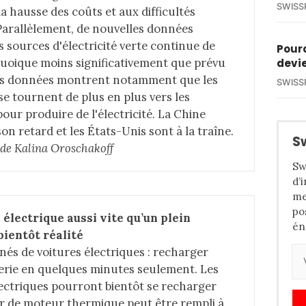
SWISS
a hausse des coûts et aux difficultés
Parallèlement, de nouvelles données
 sources d'électricité verte continue de
Pourq
quoique moins significativement que prévu
devie
lles données montrent notamment que les
SWISS
e tournent de plus en plus vers les
our produire de l'électricité. La Chine
on retard et les États-Unis sont à la traîne.
S
e de Kalina Oroschakoff
Sw
d’
me
po
électrique aussi vite qu’un plein 
én
bientôt réalité
nnés de voitures électriques : recharger
erie en quelques minutes seulement. Les
lectriques pourront bientôt se recharger
oir de moteur thermique peut être rempli à