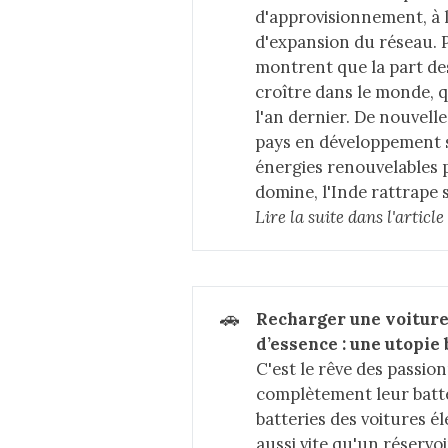
d'approvisionnement, à l
d'expansion du réseau. 
montrent que la part des
croître dans le monde, 
l'an dernier. De nouve
pays en développement s
énergies renouvelables p
domine, l'Inde rattrape s
Lire la suite dans 
l'articl
🚗
Recharger une voiture 
d’essence : une utopie 
C'est le rêve des passio
complètement leur batt
batteries des voitures é
aussi vite qu'un réserv