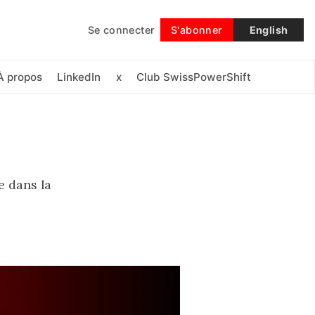
Se connecter
S'abonner
English
Suivre
À propos
LinkedIn
x
Club SwissPowerShift
e dans la