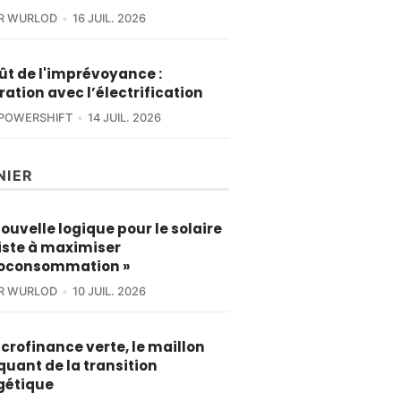
ER WURLOD
16 JUIL. 2026
ût de l'imprévoyance :
tration avec l’électrification
POWERSHIFT
14 JUIL. 2026
NIER
nouvelle logique pour le solaire
iste à maximiser
toconsommation »
ER WURLOD
10 JUIL. 2026
crofinance verte, le maillon
uant de la transition
gétique