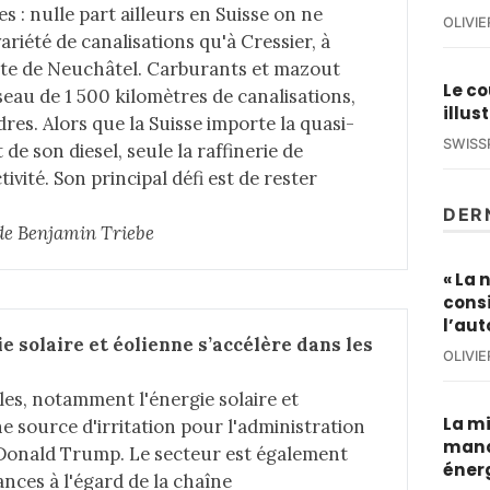
s : nulle part ailleurs en Suisse on ne
OLIVI
riété de canalisations qu'à Cressier, à
te de Neuchâtel. Carburants et mazout
Le co
seau de 1 500 kilomètres de canalisations,
illus
dres. Alors que la Suisse importe la quasi-
SWISS
 de son diesel, seule la raffinerie de
ivité. Son principal défi est de rester
DER
e de Benjamin Triebe
« La 
cons
l’au
e solaire et éolienne s’accélère dans les 
OLIVI
les, notamment l'énergie solaire et
La mi
e source d'irritation pour l'administration
manq
 Donald Trump. Le secteur est également
éner
nces à l'égard de la chaîne