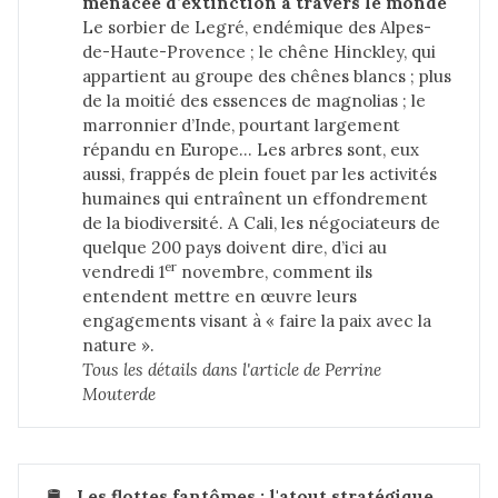
menacée d’extinction à travers le monde
Le sorbier de Legré, endémique des Alpes-
de-Haute-Provence ; le chêne Hinckley, qui
appartient au groupe des chênes blancs ; plus
de la moitié des essences de magnolias ; le
marronnier d’Inde, pourtant largement
répandu en Europe… Les arbres sont, eux
aussi, frappés de plein fouet par les activités
humaines qui entraînent un effondrement
de la biodiversité. A Cali, les négociateurs de
quelque 200 pays doivent dire, d’ici au
er
vendredi 1
novembre, comment ils
entendent mettre en œuvre leurs
engagements visant à « faire la paix avec la
nature ».
Tous les détails dans 
l'article de Perrine 
Mouterde
🛢️
Les flottes fantômes : l'atout stratégique 