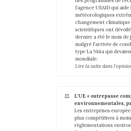
des programmes de recha
l’agence USAID qui aide
météorologiques extrêm
changement climatique 
scientifiques ont dévoi
dernier a été le mois de 
malgré l'arrivée de con
type La Niña qui devaie
mondiale.
Lire la suite dans 
l'opinio
⚖️
L'UE « outrepasse comp
environnementales, pr
Les entreprises europée
plus compétitives à moin
réglementations environ