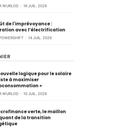
ER WURLOD
16 JUIL. 2026
ût de l'imprévoyance :
tration avec l’électrification
POWERSHIFT
14 JUIL. 2026
NIER
nouvelle logique pour le solaire
iste à maximiser
toconsommation »
ER WURLOD
10 JUIL. 2026
crofinance verte, le maillon
uant de la transition
gétique