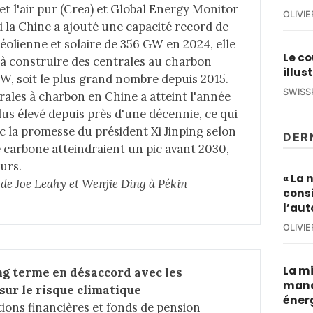
et l'air pur (Crea) et Global Energy Monitor
OLIVI
 la Chine a ajouté une capacité record de
 éolienne et solaire de 356 GW en 2024, elle
Le co
 construire des centrales au charbon
illus
W, soit le plus grand nombre depuis 2015.
SWISS
rales à charbon en Chine a atteint l'année
lus élevé depuis près d'une décennie, ce qui
c la promesse du président Xi Jinping selon
DER
e carbone atteindraient un pic avant 2030,
urs.
« La 
e de Joe Leahy et Wenjie Ding à Pékin 
cons
l’au
OLIVI
La mi
ng terme en désaccord avec les 
manq
 sur le risque climatique
éner
ions financières et fonds de pension