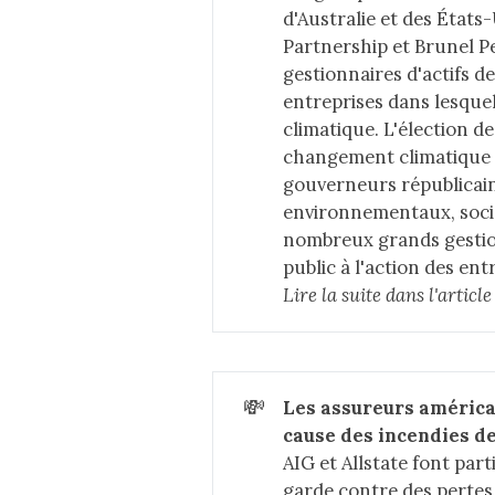
d'Australie et des États
Partnership et Brunel P
gestionnaires d'actifs d
entreprises dans lesquell
climatique. L'élection d
changement climatique d
gouverneurs républicain
environnementaux, socia
nombreux grands gestion
public à l'action des en
Lire la suite dans 
l'articl
💸
Les assureurs américai
cause des incendies de
AIG et Allstate font par
garde contre des pertes