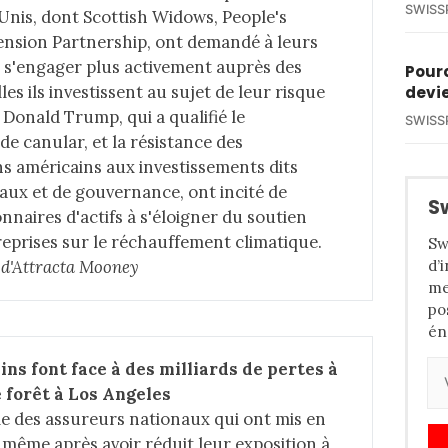
SWISS
-Unis, dont Scottish Widows, People's
ension Partnership, ont demandé à leurs
e s'engager plus activement auprès des
Pourq
es ils investissent au sujet de leur risque
devie
e Donald Trump, qui a qualifié le
SWISS
e canular, et la résistance des
s américains aux investissements dits
ux et de gouvernance, ont incité de
S
naires d'actifs à s'éloigner du soutien
treprises sur le réchauffement climatique.
Sw
d’
e d'Attracta Mooney
me
po
én
ns font face à des milliards de pertes à 
 forêt à Los Angeles
tie des assureurs nationaux qui ont mis en
 même après avoir réduit leur exposition à