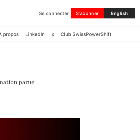
Se connecter
S'abonner
English
Suivre
À propos
LinkedIn
x
Club SwissPowerShift
rmation parue