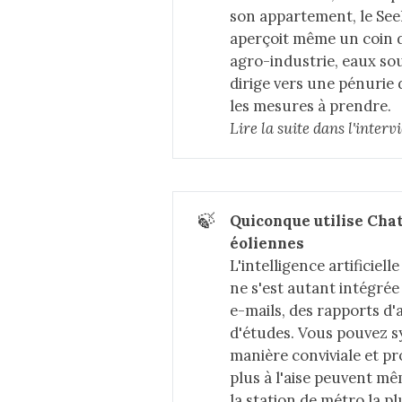
son appartement, le Seel
aperçoit même un coin 
agro-industrie, eaux so
dirige vers une pénurie 
les mesures à prendre.
Lire la suite dans 
l'inter
🍃
Quiconque utilise Cha
éoliennes
L'intelligence artificiel
ne s'est autant intégrée
e-mails, des rapports d'
d'études. Vous pouvez sy
manière conviviale et p
plus à l'aise peuvent 
la station de métro la 