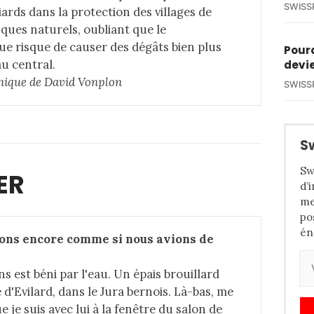
SWISS
liards dans la protection des villages de
ques naturels, oubliant que le
e risque de causer des dégâts bien plus
Pourq
au central.
devie
nique de David Vonplon
SWISS
S
Sw
ER
d’
me
po
én
sons encore comme si nous avions de 
s est béni par l'eau. Un épais brouillard
e d'Evilard, dans le Jura bernois. Là-bas, me
e je suis avec lui à la fenêtre du salon de