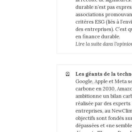
durable
n’est pas expre
associations promouvant
critères ESG (liés à l’e
des entreprises). C’est 
en finance durable.
Lire la suite dans 
l'opini
🪫
Les géants de la techn
Google, Apple et Meta se
carbone en 2030, Amazo
ambitionne un bilan carbo
réalisée par des expert
entreprises, au NewClim
objectifs sont fondés s
dépassées et «ne semblen