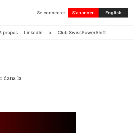
Se connecter
S'abonner
English
Suivre
À propos
LinkedIn
x
Club SwissPowerShift
e dans la