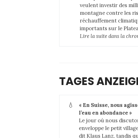
veulent investir des mil
montagne contre les ris
réchauffement climatiqu
importants sur le Plate
Lire la suite dans 
la chro
TAGES ANZEIG
💧
« En Suisse, nous agis
l’eau en abondance »
Le jour où nous discuton
enveloppe le petit villag
dit Klaus Lanz, tandis qu