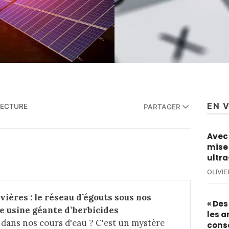
EN 
 LECTURE
PARTAGER
Avec 
mise 
ultra
OLIVI
ières : le réseau d’égouts sous nos 
« De
e usine géante d’herbicides
les a
e dans nos cours d'eau ? C'est un mystère
cons