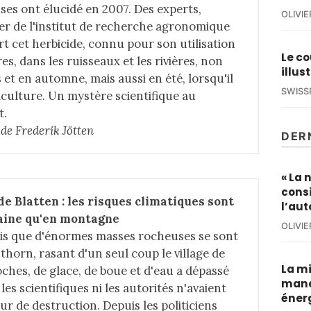
ses ont élucidé en 2007. Des experts,
OLIVI
er de l'institut de recherche agronomique
t cet herbicide, connu pour son utilisation
Le co
s, dans les ruisseaux et les rivières, non
illus
et en automne, mais aussi en été, lorsqu'il
SWISS
riculture. Un mystère scientifique au
t.
e de Frederik Jötten
DER
« La 
cons
e Blatten : les risques climatiques sont 
l’au
laine qu'en montagne
OLIVI
ois que d'énormes masses rocheuses se sont
thorn, rasant d'un seul coup le village de
La mi
oches, de glace, de boue et d'eau a dépassé
manq
 les scientifiques ni les autorités n'avaient
éner
ur de destruction. Depuis les politiciens