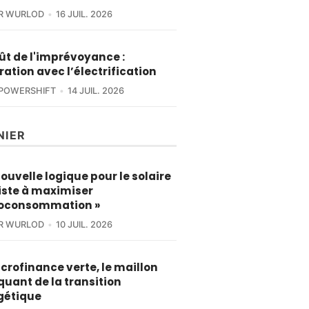
ER WURLOD
16 JUIL. 2026
ût de l'imprévoyance :
tration avec l’électrification
POWERSHIFT
14 JUIL. 2026
NIER
nouvelle logique pour le solaire
iste à maximiser
toconsommation »
ER WURLOD
10 JUIL. 2026
crofinance verte, le maillon
uant de la transition
gétique