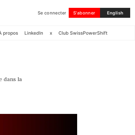
Se connecter
S'abonner
English
Suivre
À propos
LinkedIn
x
Club SwissPowerShift
e dans la