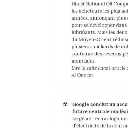
Dhabi National Oil Comp
les acheteurs les plus ac
années, annonçant plus de
pour se développer dans l
lubrifiants. Mais les de
du Moyen-Orient réduise
plusieurs milliards de dol
soutenue des revenus pét
mondiales.
Lire la suite dans 
l'articl
Al Omran
☢️
Google conclut un accor
future centrale nucléai
Le géant technologique 
d'électricité de la cen