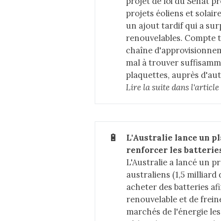
projet de loi du Sénat pr
projets éoliens et solai
un ajout tardif qui a su
renouvelables. Compte t
chaîne d'approvisionnem
mal à trouver suffisam
plaquettes, auprès d'aut
Lire la suite dans 
l'articl
🔋
L'Australie lance un pl
renforcer les batteri
L'Australie a lancé un p
australiens (1,5 milliar
acheter des batteries af
renouvelable et de freine
marchés de l'énergie le