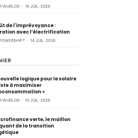
ER WURLOD
16 JUIL. 2026
ût de l'imprévoyance :
tration avec l’électrification
POWERSHIFT
14 JUIL. 2026
NIER
nouvelle logique pour le solaire
iste à maximiser
toconsommation »
ER WURLOD
10 JUIL. 2026
crofinance verte, le maillon
uant de la transition
gétique