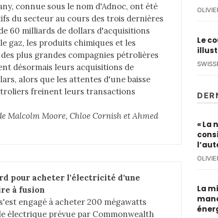
any, connue sous le nom d'Adnoc, ont été
OLIVI
tifs du secteur au cours des trois dernières
 60 milliards de dollars d'acquisitions
Le co
e gaz, les produits chimiques et les
illus
ux des plus grandes compagnies pétrolières
SWISS
nt désormais leurs acquisitions de
lars, alors que les attentes d'une baisse
roliers freinent leurs transactions
DER
e de Malcolm Moore, Chloe Cornish et Ahmed 
« La 
cons
l’au
OLIVI
d pour acheter l'électricité d'une 
La mi
re à fusion
manq
s'est engagé à acheter 200 mégawatts
éner
trale électrique prévue par Commonwealth