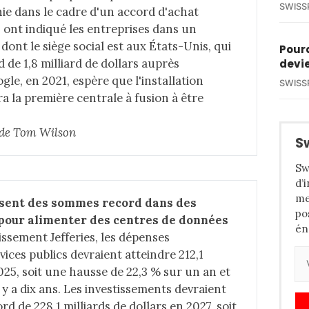
SWISS
ie dans le cadre d'un accord d'achat
, ont indiqué les entreprises dans un
ont le siège social est aux États-Unis, qui
Pourq
 de 1,8 milliard de dollars auprès
devie
gle, en 2021, espère que l'installation
SWISS
 la première centrale à fusion à être
e de Tom Wilson
S
Sw
d’
me
sent des sommes record dans des 
po
 pour alimenter des centres de données
én
issement Jefferies, les dépenses
vices publics devraient atteindre 212,1
2025, soit une hausse de 22,3 % sur un an et
 y a dix ans. Les investissements devraient
d de 228,1 milliards de dollars en 2027, soit