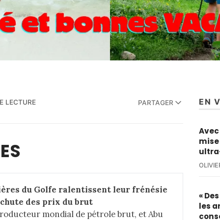
EN 
DE LECTURE
PARTAGER
Avec 
mise 
MES
ultra
OLIVI
res du Golfe ralentissent leur frénésie 
« De
 chute des prix du brut
les a
roducteur mondial de pétrole brut, et Abu
cons