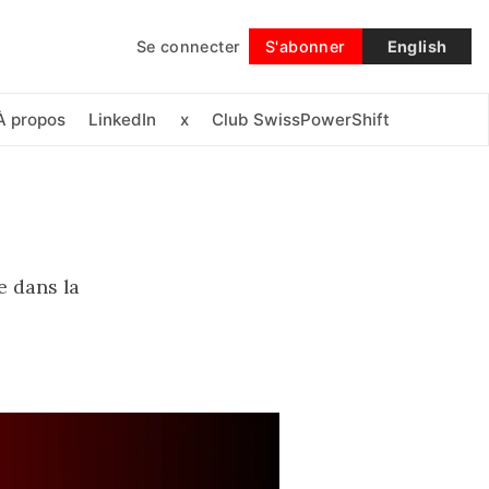
Se connecter
S'abonner
English
Suivre
À propos
LinkedIn
x
Club SwissPowerShift
e dans la