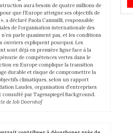
nstruction aura besoin de quatre millions de
5 pour que l’Europe atteigne ses objectifs de
 », a déclaré Paola Cammilli, responsable
les de l’organisation internationale des
 n’en parle quasiment pas, et les conditions
es ouvriers expliquent pourquoi. Les
nt sont déjà en première ligne face à la
a pénurie de compétences vertes dans le
ction en Europe complique la transition
age durable et risque de compromettre la
objectifs climatiques, selon un rapport
ation Laudes, organisation d'entreprises
et consulté par
Tagesspiegel Background
.
icle de Job Doornho
f
ourrait contribuer à décarboner près de 