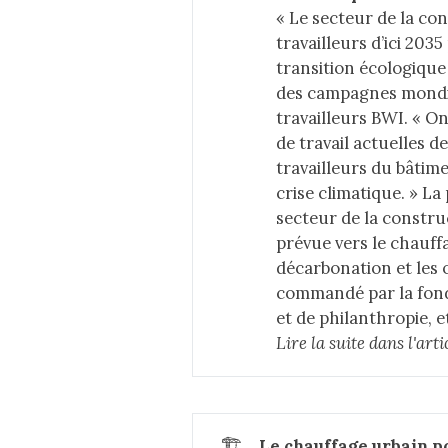
« Le secteur de la co
travailleurs d’ici 203
transition écologique
des campagnes mondia
travailleurs BWI. « On
de travail actuelles d
travailleurs du bâtime
crise climatique. » L
secteur de la constru
prévue vers le chauff
décarbonation et les 
commandé par la fond
et de philanthropie, 
Lire la suite dans 
l'art
🏗️
Le chauffage urbain p