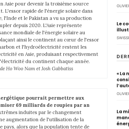
en Asie pour devenir la troisième source
OLIVI
t. L'essor rapide de l'énergie solaire dans
 l'Inde et le Pakistan a vu sa production
Le co
pler depuis 2020. L'Asie représente
illus
sance mondiale de l'énergie solaire au
SWISS
plaçant ainsi le continent au cœur de l'essor
harbon et l'hydroélectricité restent les
ectricité en Asie, produisant respectivement
DER
l'électricité du continent chaque année.
le de Ho Woo Nam et Josh Gabbatiss
« La 
cons
l’au
OLIVI
nergétique pourrait permettre aux 
miser 69 milliards de roupies par an
La mi
extrêmes
induites par le changement
manq
e augmentation de l'utilisation de la
éner
le pays, alors que la population tente de