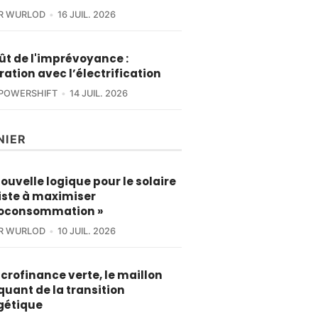
ER WURLOD
16 JUIL. 2026
ût de l'imprévoyance :
tration avec l’électrification
POWERSHIFT
14 JUIL. 2026
NIER
nouvelle logique pour le solaire
iste à maximiser
toconsommation »
ER WURLOD
10 JUIL. 2026
crofinance verte, le maillon
uant de la transition
gétique