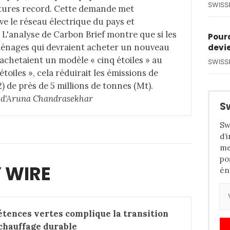
SWISS
tures record
. Cette demande met
e le réseau électrique du pays et
 L'analyse de Carbon Brief montre que si les
Pourq
ménages qui devraient acheter un nouveau
devie
achetaient un modèle « cinq étoiles » au
SWISS
toiles », cela réduirait les émissions de
 de près de 5 millions de tonnes (Mt).
le d'Aruna Chandrasekhar
S
Sw
d’
me
po
 WIRE
én
tences vertes complique la transition 
 chauffage durable