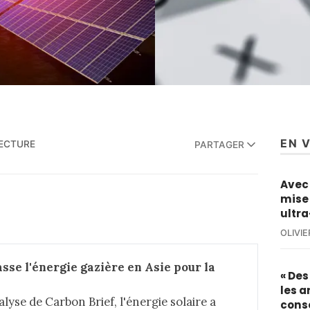
EN 
LECTURE
PARTAGER
Avec 
mise 
ultra
OLIVI
sse l'énergie gazière en Asie pour la 
« De
les a
lyse de Carbon Brief, l'énergie solaire a
cons