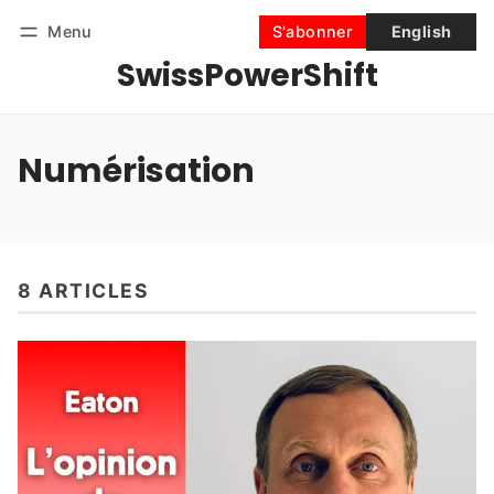
Menu
S'abonner
English
SwissPowerShift
Suivre
Se connecter
S'abonner
Numérisation
8 ARTICLES