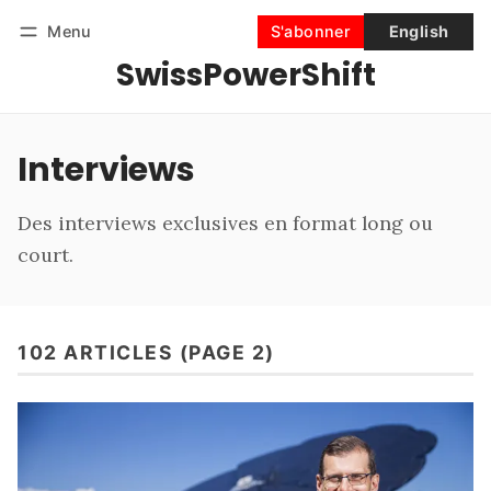
Menu
S'abonner
English
SwissPowerShift
Suivre
Se connecter
S'abonner
Interviews
Des interviews exclusives en format long ou
court.
102 ARTICLES (PAGE 2)