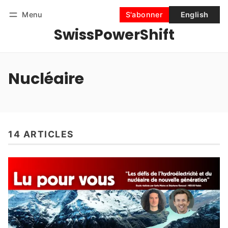
Menu
S'abonner
English
SwissPowerShift
Suivre
Se connecter
S'abonner
Nucléaire
14 ARTICLES